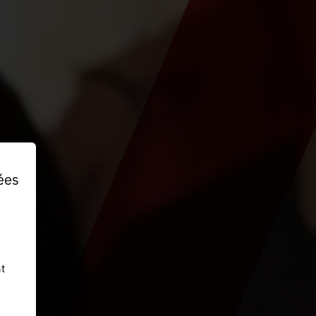
ées
t