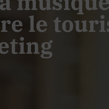
la musiqu
re le tour
eting