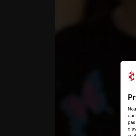
Pr
Nous
don
pas 
d'av
souh