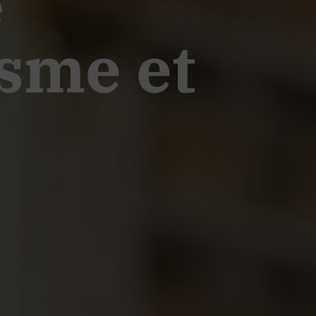
e
isme et