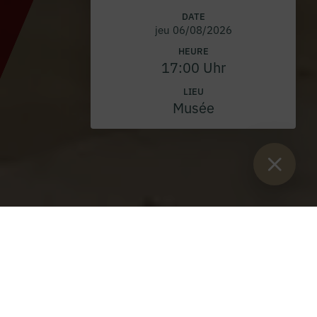
DATE
jeu 06/08/2026
HEURE
17:00 Uhr
LIEU
Musée
Vous êtes ici :
Lancement
>
Blog
>
Fête paroissiale à Trieben
Fête paroissiale à Trieben