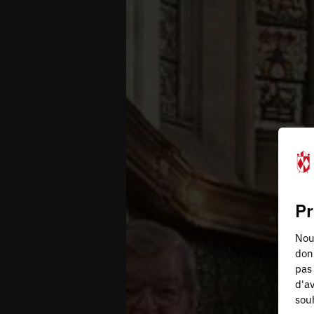
Pr
Nous
don
pas 
d'av
souh