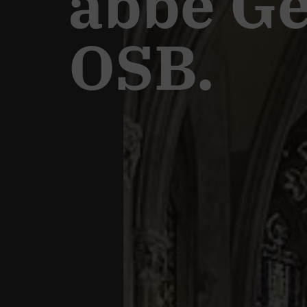
abbé G
OSB.