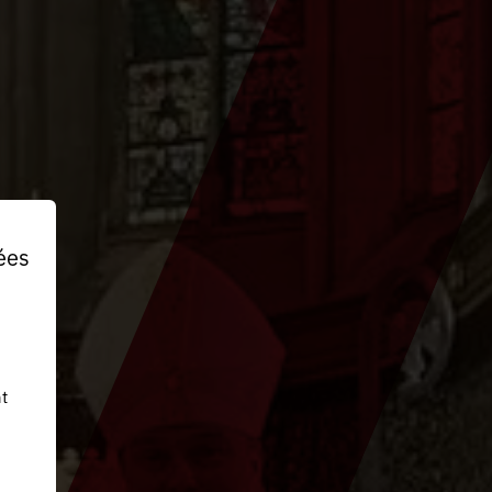
ées
t