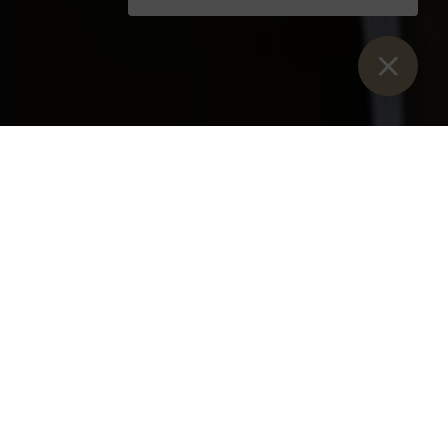
Vous êtes ici :
Lancement
>
Blog
>
Label de qualité Young Science
pour le Stiftsgymnasium Admont
Le Stiftsgymnasium Admont se
réjouit de sa certification en tant
qu„“école partenaire Young
Science".