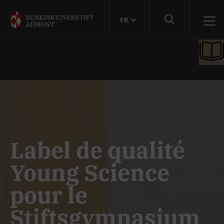
FR
Label de qualité
Young Science
pour le
Stiftsgymnasium