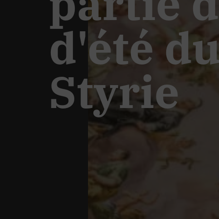
partie 
d'été d
Styrie