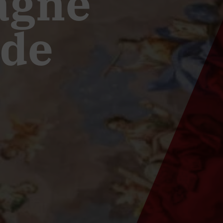
agne
 de