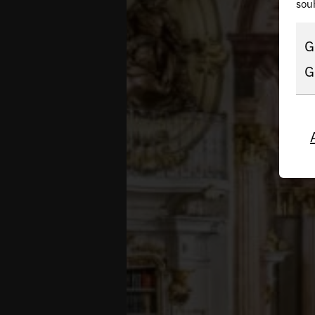
souh
G
G