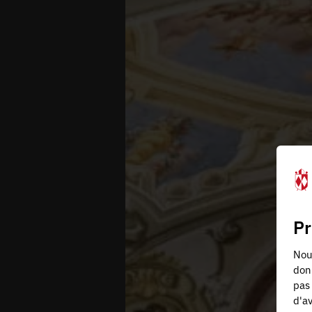
Pr
Nous
don
pas 
d'av