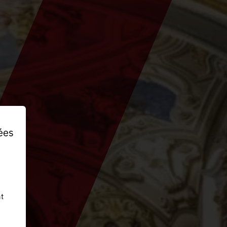
ées
t