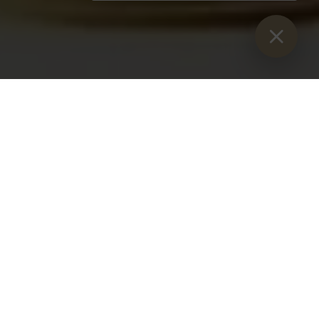
Vous êtes ici :
Lancement
>
Blog
>
Prochaine distinction pour
l'abbaye d'Admont
Mardi 5 juin 2018
L'abbaye d'Admont est la destination idéale pour les
voyages de groupe. C'est également l'avis de
Gruppentouristik.com qui nous a rapidement décerné le
certificat TOP-Destination groupe 2018 dans la catégorie
des sites touristiques. Un grand merci pour cela !
En savoir plus sur
www.stiftadmont.at