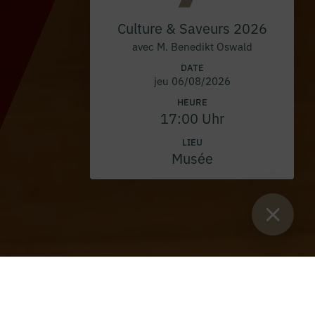
Culture & Saveurs 2026
avec M. Benedikt Oswald
DATE
jeu 06/08/2026
HEURE
17:00 Uhr
LIEU
Musée
Vous êtes ici :
Lancement
>
Blog
>
Rencontre de prêtres avec
l'évêque auxiliaire Johannes