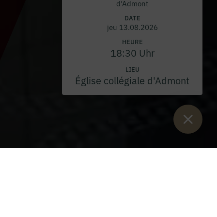
d'Admont
DATE
jeu 13.08.2026
HEURE
18:30 Uhr
LIEU
Église collégiale d'Admont
Vous êtes ici :
Lancement
>
Blog
>
Ulli kocht - Soupe à la crème
de potiron deluxe