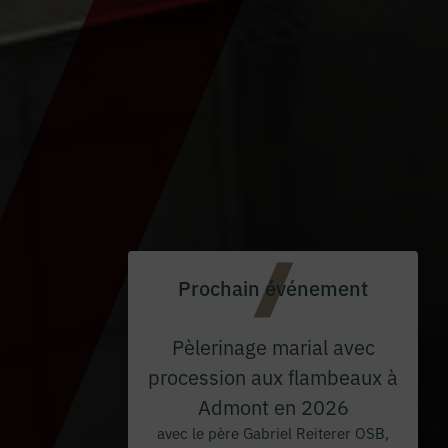
Prochain événement
Pèlerinage marial avec
procession aux flambeaux à
Admont en 2026
avec le père Gabriel Reiterer OSB,