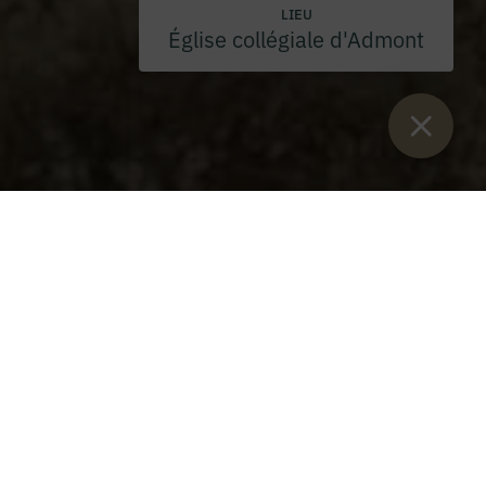
LIEU
Église collégiale d'Admont
Vous êtes ici :
Lancement
>
Blog
>
Vendredi saint
Vendredi saint
Vendredi 7 avril 2023
Jésus-Christ meurt sur la croix pour nous