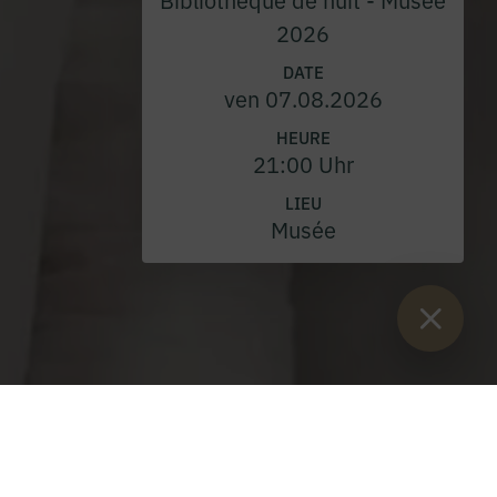
2026
DATE
ven 07.08.2026
HEURE
21:00 Uhr
LIEU
Musée