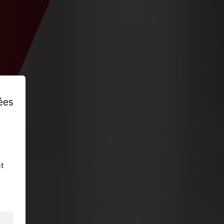
ées
t