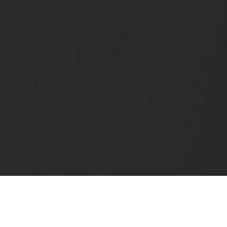
Admont
>
Niveau B | B2