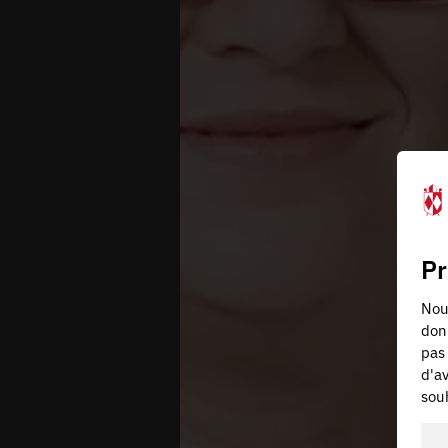
Pr
Nous
don
pas 
d'av
souh