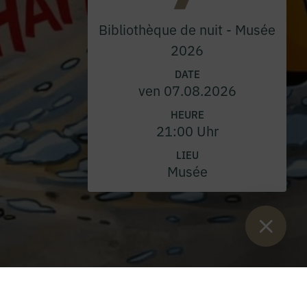
Bibliothèque de nuit - Musée
2026
DATE
ven 07.08.2026
HEURE
21:00 Uhr
LIEU
Musée
rinage Frauenberg