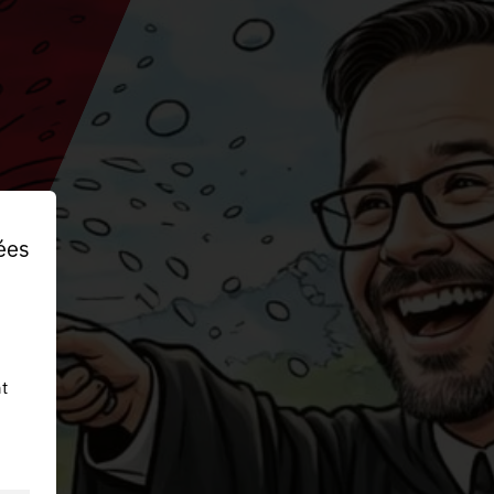
ées
t