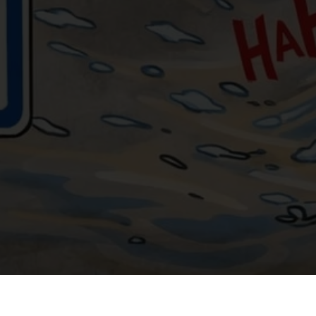
te Messe
>
Bénédiction Vespa & Scooter 2026 - Église de pèle