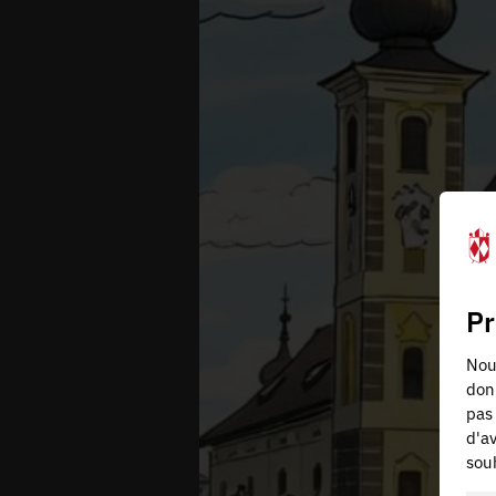
Pr
Nous
don
pas 
d'av
souh