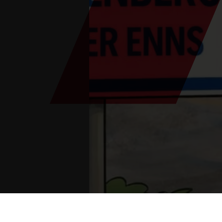
Vous êtes ici :
Lancement
>
Événements
>
Sain