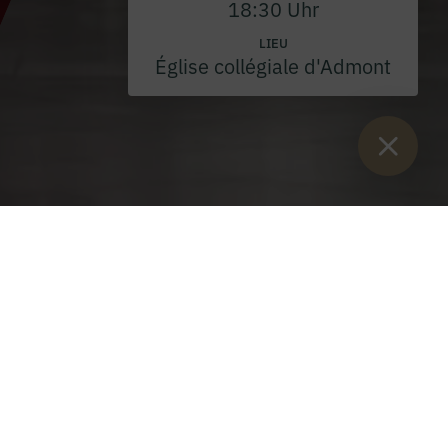
18:30 Uhr
LIEU
Église collégiale d'Admont
Vous êtes ici :
Lancement
>
Événements
>
Sainte Messe
>
Jeudi
saint 2026