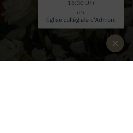
18:30 Uhr
LIEU
Église collégiale d'Admont
Vous êtes ici :
Lancement
>
Événements
>
Sainte Messe
>
Vénération de mai à Admont 2026