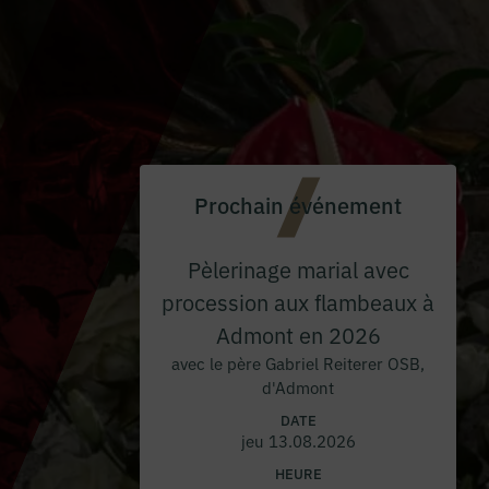
Prochain événement
Pèlerinage marial avec
procession aux flambeaux à
Admont en 2026
avec le père Gabriel Reiterer OSB,
d'Admont
DATE
jeu 13.08.2026
HEURE