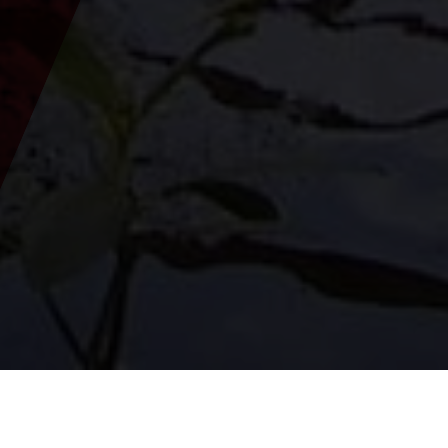
Vous êtes ici :
Lancement
>
Paroisses
>
Paroisse de Frauenberg
an der Enns
>
Le jardin