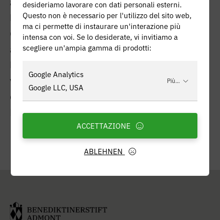
azienda agricola biologica con stabulazione
desideriamo lavorare con dati personali esterni.
Questo non è necessario per l'utilizzo del sito web,
libera e pascolo.
ma ci permette di instaurare un'interazione più
Circa 185 ettari di pascolo, circa 60 ettari di
intensa con voi. Se lo desiderate, vi invitiamo a
alpeggio (Kaiserau), circa 180 vacche da
scegliere un'ampia gamma di prodotti:
latte e circa 200 giovani bovini femmina (i
Google Analytics
vitelli toro vengono venduti per l'ingrasso
Più...
Google LLC, USA
dopo 14 giorni). Il latte viene consegnato alla
Ennstal Milch KG.
ACCETTAZIONE
ABLEHNEN