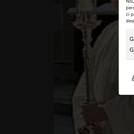
Noi,
pers
ci p
des
G
G