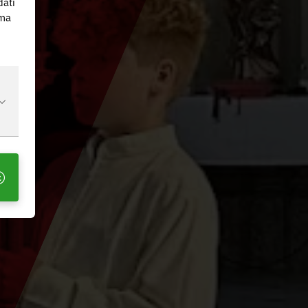
dati
 ma