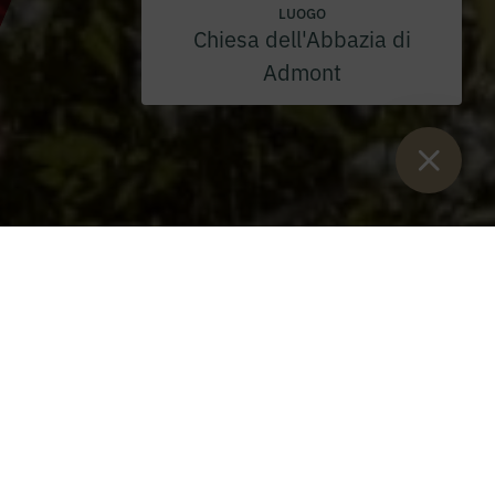
LUOGO
Chiesa dell'Abbazia di
Admont
Sie sind:
Inizio
>
Blog
>
Giornate di mercato al monastero
dell'Abbazia di Admont 2024 Recensione
Giornate di mercato al monastero dell'Abbazia di Admont
2024 Recensione
Martedì 20 agosto 2024