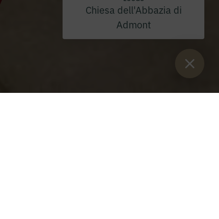
Chiesa dell'Abbazia di
Admont
Sie sind:
Inizio
>
Blog
>
Impressioni sull'ordinazione sacerdotale
di don Vinzenz Schager O.S.B.
Impressioni sull'ordinazione
sacerdotale di don Vinzenz
Schager O.S.B.