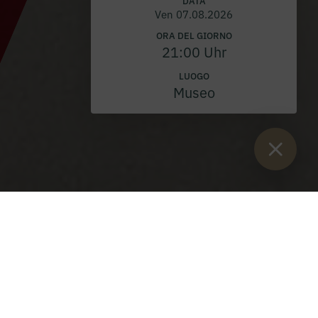
DATA
Ven 07.08.2026
ORA DEL GIORNO
21:00 Uhr
LUOGO
Museo
Sie sind:
Inizio
>
Blog
>
DU & DAS STIFT
VOI E LA FONDAZIONE 2023