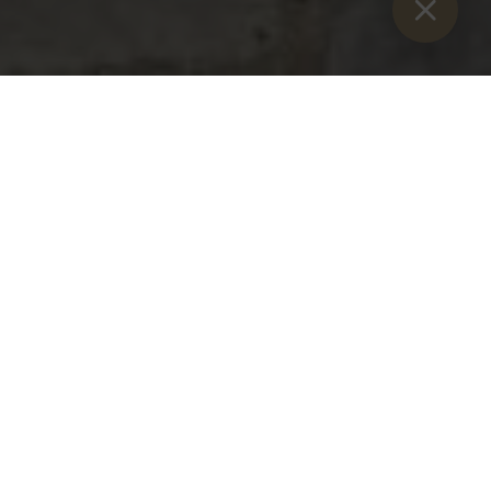
Sie sind:
Inizio
>
Blog
>
Visita all'Abbazia di San Paolo...
Sotto la presidenza dell'abate Johannes Perkmann OSB,
presidente dell'Associazione austriaca per la difesa dei
diritti umani.
Congregazione benedettina, il 15 dicembre 2025 il
Presidium della Congregazione ha approvato la
si è conclusa la visita all'Abbazia benedettina di San Paolo
nella Lavanttal.
Lo stesso giorno, e con il pieno consenso della Convenzione
Prelato Mag. Gerhard Hafner OSB,
Abate di Admont,
al