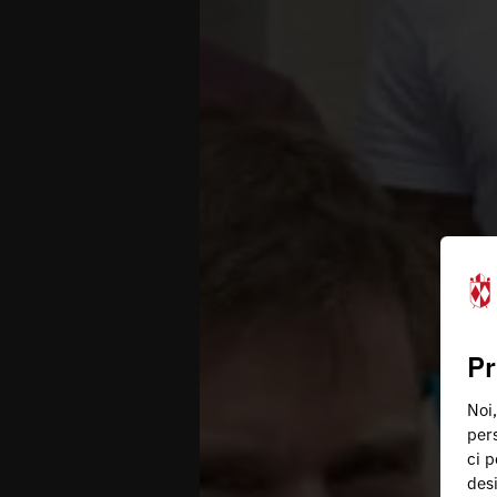
Pr
Noi,
pers
ci p
des