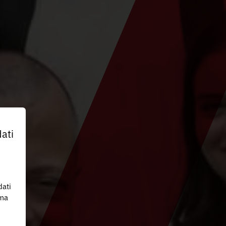
ati
dati
 ma