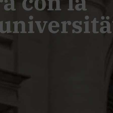
a con la
niversitä