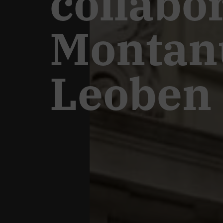
collabor
Montanu
Leoben