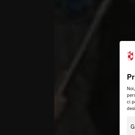
Pr
Noi,
pers
ci p
des
G