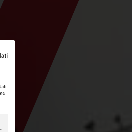
ati
dati
 ma