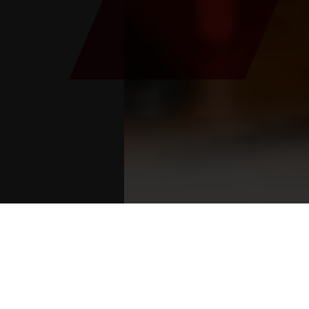
Sie sind:
Inizio
>
Blog
>
Pellegrinaggio 13er con