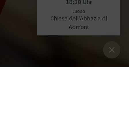
18:30 Uhr
LUOGO
Chiesa dell'Abbazia di
Admont
Sie sind:
Inizio
>
eventi
>
Concerti
>
Concerto di apertura
dell'Autunno Liutario 2025