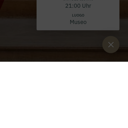
21:00 Uhr
LUOGO
Museo
Sie sind:
Inizio
>
eventi
>
Santa Messa
>
Messa della Natività 2026