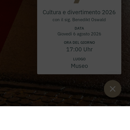
Cultura e divertimento 2026
con il sig. Benedikt Oswald
DATA
Giovedì 6 agosto 2026
ORA DEL GIORNO
17:00 Uhr
LUOGO
Museo
Sie sind:
Inizio
>
eventi
>
Avvento all'Abbazia di Admont
>
Mercato
dell'Avvento 2026