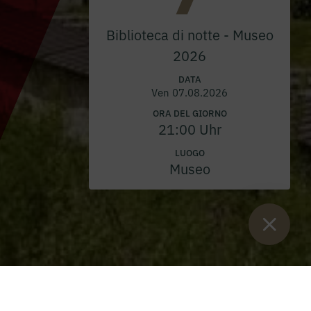
Biblioteca di notte - Museo
2026
DATA
Ven 07.08.2026
ORA DEL GIORNO
21:00 Uhr
LUOGO
Museo
Sie sind:
Inizio
>
eventi
>
Concerti
>
Autunno dell'organo 2026 –
2° concerto a Frauenberg