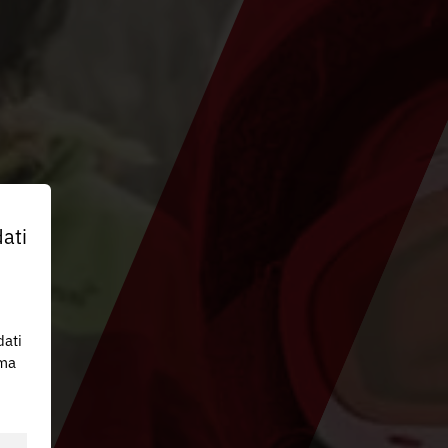
ati
dati
 ma