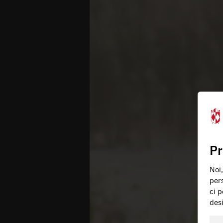
Pr
Noi,
pers
ci p
des