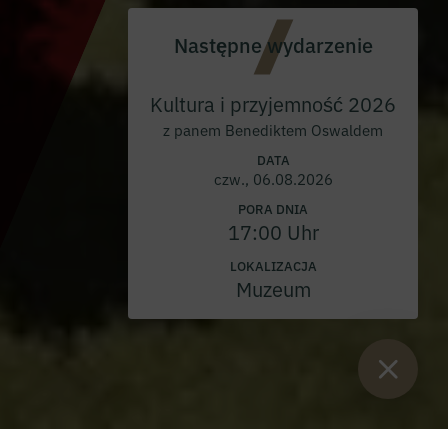
Następne wydarzenie
Kultura i przyjemność 2026
z panem Benediktem Oswaldem
DATA
czw., 06.08.2026
PORA DNIA
17:00 Uhr
LOKALIZACJA
Muzeum