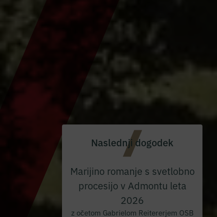
Naslednji dogodek
Marijino romanje s svetlobno
procesijo v Admontu leta
2026
z očetom Gabrielom Reitererjem OSB