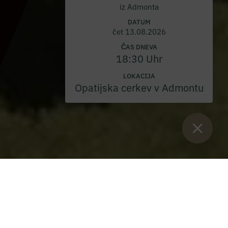
iz Admonta
DATUM
čet 13.08.2026
ČAS DNEVA
18:30 Uhr
LOKACIJA
Opatijska cerkev v Admontu
Sie sind hier:
Začetek
>
Blog
>
Mednarodna konferenca "Kultura in
spomin"