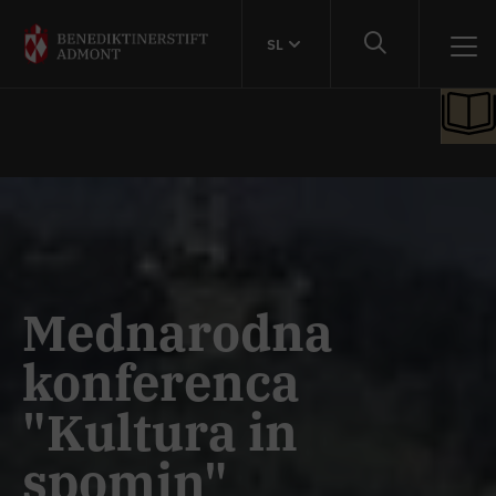
SL
Mednarodna
konferenca
"Kultura in
spomin"