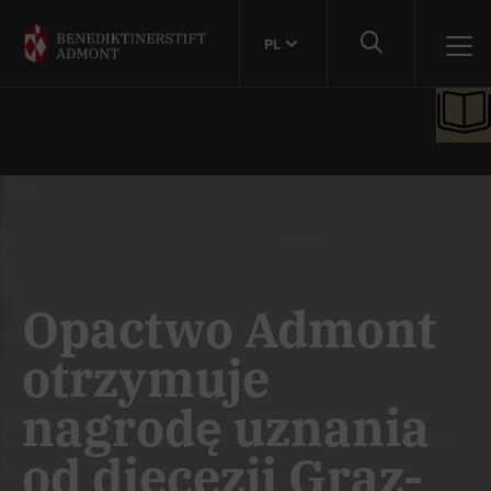
PL
Opactwo Admont
otrzymuje
nagrodę uznania
od diecezji Graz-