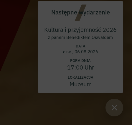
Następne wydarzenie
Kultura i przyjemność 2026
z panem Benediktem Oswaldem
DATA
czw., 06.08.2026
PORA DNIA
17:00 Uhr
LOKALIZACJA
Muzeum