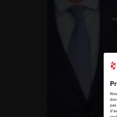
Pr
Nous
don
pas 
d'av
souh