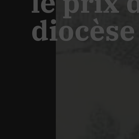
le prix
diocèse