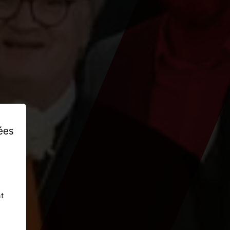
ées
t