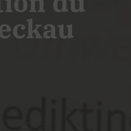
tion du
Seckau