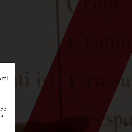
ymi
ać z
do