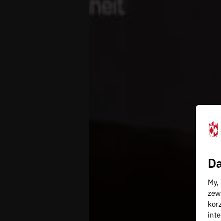
Da
My,
zew
kor
inte