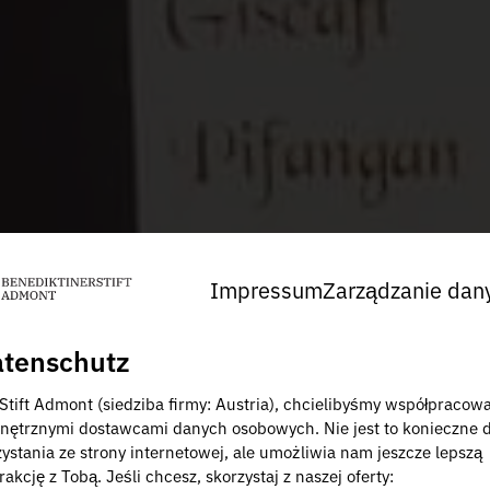
Impressum
Zarządzanie dan
tenschutz
 Stift Admont (siedziba firmy: Austria), chcielibyśmy współpracow
nętrznymi dostawcami danych osobowych. Nie jest to konieczne 
zystania ze strony internetowej, ale umożliwia nam jeszcze lepszą
rakcję z Tobą. Jeśli chcesz, skorzystaj z naszej oferty: