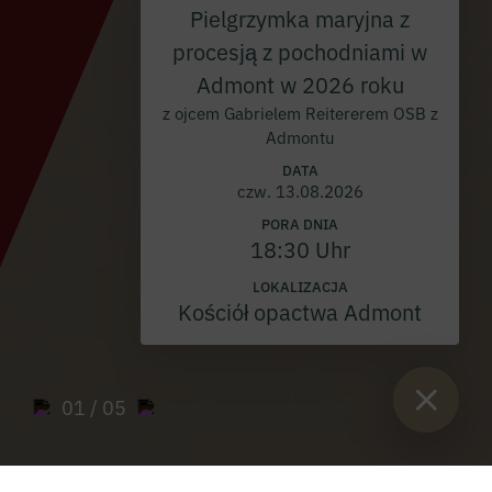
Pielgrzymka maryjna z
procesją z pochodniami w
Admont w 2026 roku
z ojcem Gabrielem Reitererem OSB z
Admontu
DATA
czw. 13.08.2026
PORA DNIA
18:30 Uhr
LOKALIZACJA
Kościół opactwa Admont
01
/ 05