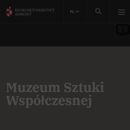
PL
Muzeum Sztuki
Współczesnej