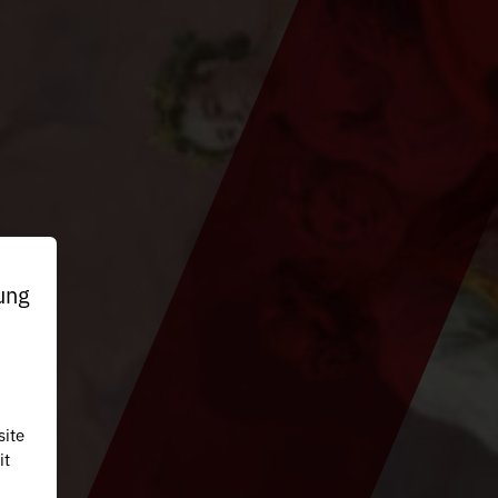
ung
site
it