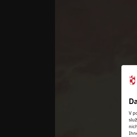
Da
V po
slu
nic
Ihn