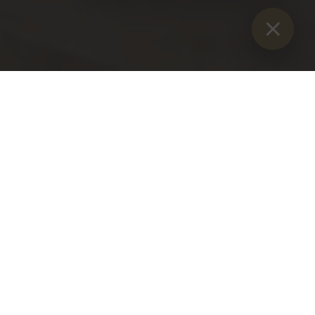
Sie sind hier:
Začetek
>
Blog
>
Diakonsko posvečenje p. Josefa
Beera O.S.B. in p. Petrusa Dreyhaupta O.S.B.
Diakonsko posvečenje p.
Josefa Beera O.S.B. in p.
Petrusa Dreyhaupta O.S.B.
nedelja, 29. september 2024
"Bog vas je danes izbral za diakone."
S temi besedami je