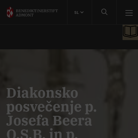
SL
Diakonsko
posvečenje p.
Josefa Beera
O.S.B. in p.