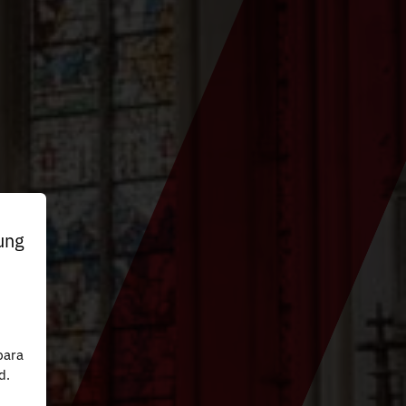
ung
n
para
d.