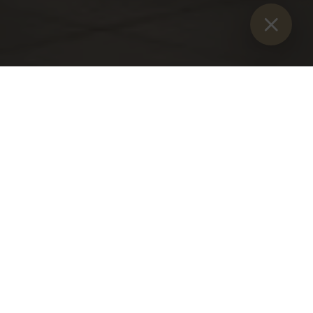
Sie sind hier:
Start
>
Blog
>
Dzień Narodzin 2026
Dzień Gebharda w Opactwie Admont
- śladami naszego założyciela
Opactwo Admont uczciło tegoroczny Dzień św. Gebharda
uroczystą mszą świętą oraz pielgrzymką gwiaździstą z
okolicznych parafii. W tym szczególnym dniu wspominamy
naszego założyciela, arcybiskupa Gebharda z Salzburga,
który w 1074 roku założył opactwo Admont, kładąc tym