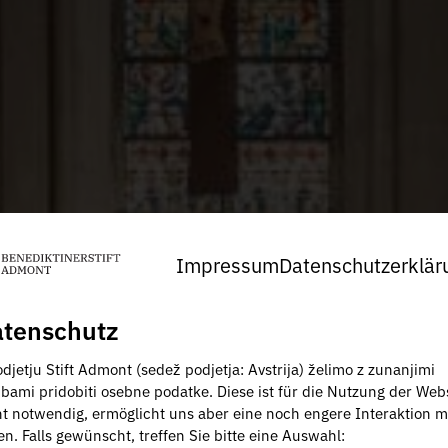
Impressum
Datenschutzerklär
tenschutz
djetju Stift Admont (sedež podjetja: Avstrija) želimo z zunanjimi
žbami pridobiti osebne podatke. Diese ist für die Nutzung der Web
ht notwendig, ermöglicht uns aber eine noch engere Interaktion m
en. Falls gewünscht, treffen Sie bitte eine Auswahl: