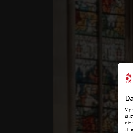
Da
V po
slu
nic
Ihn