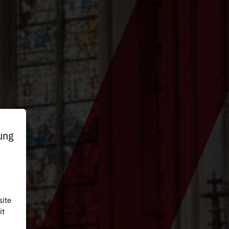
ung
site
it