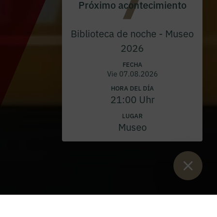
Próximo acontecimiento
Biblioteca de noche - Museo
2026
FECHA
Vie 07.08.2026
HORA DEL DÍA
21:00 Uhr
LUGAR
Museo
Están aquí:
Inicio
>
Blog
>
Charla de Admont