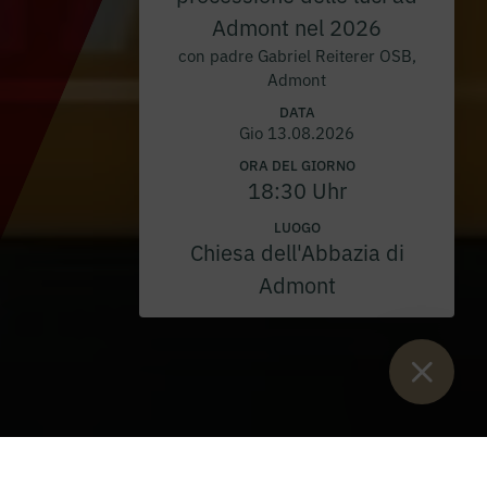
Admont nel 2026
con padre Gabriel Reiterer OSB,
Admont
DATA
Gio 13.08.2026
ORA DEL GIORNO
18:30 Uhr
LUOGO
Chiesa dell'Abbazia di
Admont
Sie sind:
Inizio
>
Blog
>
Discorso da Admont