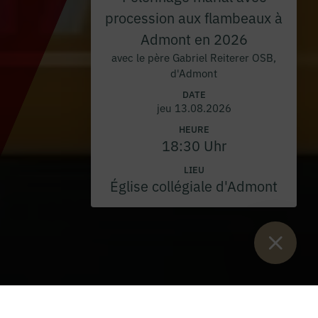
procession aux flambeaux à
Admont en 2026
avec le père Gabriel Reiterer OSB,
d'Admont
DATE
jeu 13.08.2026
HEURE
18:30 Uhr
LIEU
Église collégiale d'Admont
Vous êtes ici :
Lancement
>
Blog
>
Parler d'Admont