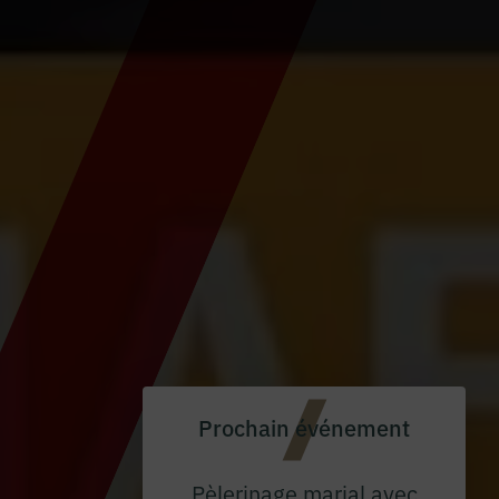
Prochain événement
Pèlerinage marial avec