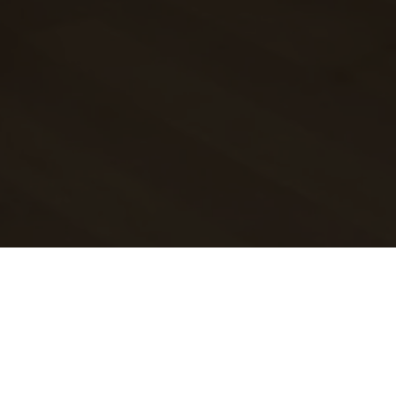
 Admont
>
Magazine PAX 2020