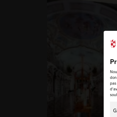
Pr
Nous
don
pas 
d'av
souh
G