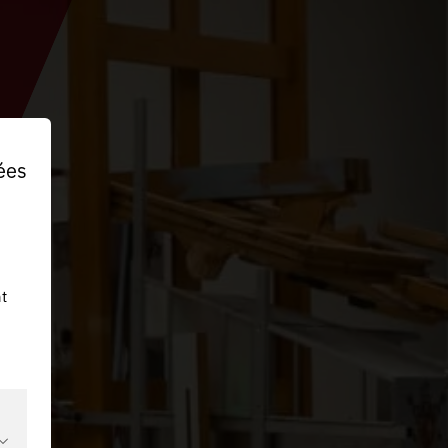
ées
t