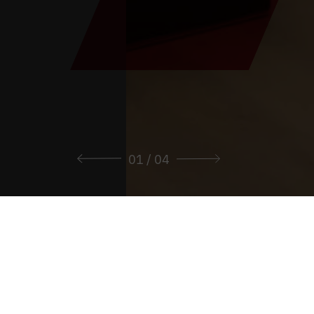
01
/ 04
Vous êtes ici :
Lancement
>
Archives "PAX Stift