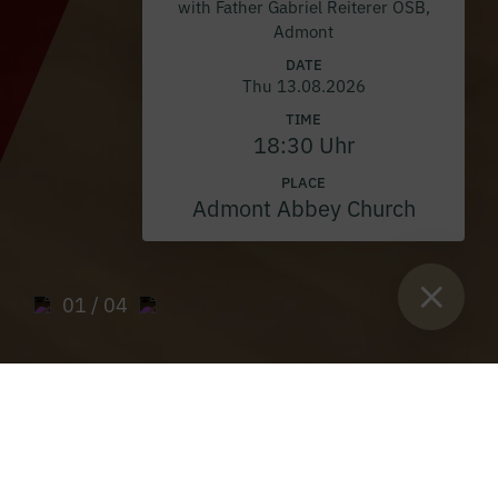
with Father Gabriel Reiterer OSB,
Admont
DATE
Thu 13.08.2026
TIME
18:30 Uhr
PLACE
Admont Abbey Church
01
/ 04
Sie sind hier:
Home
>
Archive "PAX Stift Admont"
>
PAX Magazine
2020