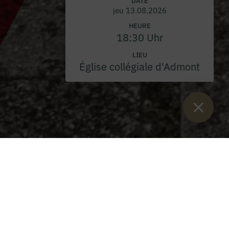
DATE
jeu 13.08.2026
HEURE
18:30 Uhr
LIEU
Église collégiale d'Admont
Vous êtes ici :
Lancement
>
Blog
>
Toussaint 2024
Toussaint