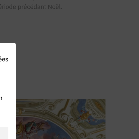
ériode précédant Noël.
ées
t