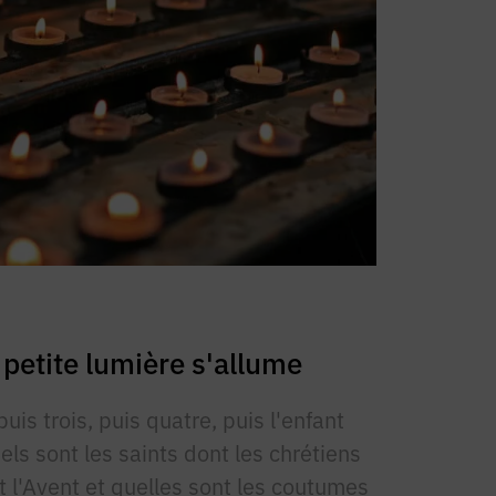
 petite lumière s'allume
uis trois, puis quatre, puis l'enfant
els sont les saints dont les chrétiens
 l'Avent et quelles sont les coutumes