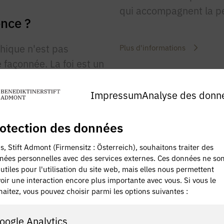
qui accompagnent la p
ence ?
chique n'est pas
Plus d'informations
 façonnée. La foi est un
Impressum
Analyse des donn
otection des données
, Stift Admont (Firmensitz : Österreich), souhaitons traiter des
nées personnelles avec des services externes. Ces données ne son
utiles pour l'utilisation du site web, mais elles nous permettent
20.08.2020
oir une interaction encore plus importante avec vous. Si vous le
aitez, vous pouvez choisir parmi les options suivantes :
oogle Analytics