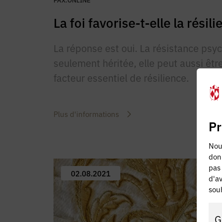
La foi favorise-t-elle la résili
La réponse est oui. La résistance psy
seulement héritée, elle peut aussi être
facteur essentiel de résilience.
Plus d'informations
Pr
Nous
don
pas 
02.08.2021
d'av
souh
G