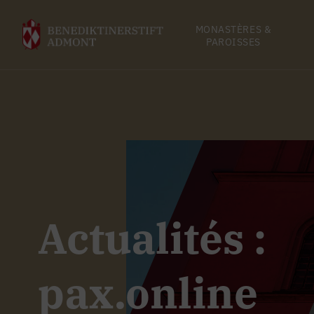
MONASTÈRES &
PAROISSES
Actualités :
pax.online