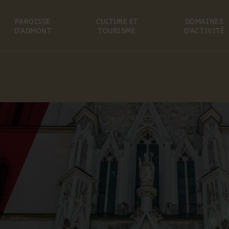
PAROISSE
CULTURE ET
DOMAINES
D'ADMONT
TOURISME
D'ACTIVITÉ