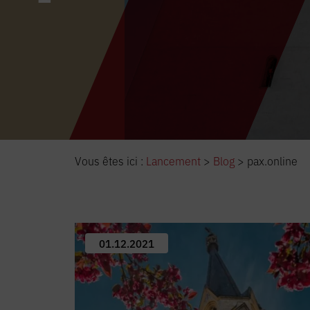
Vous êtes ici :
Lancement
>
Blog
>
pax.online
01.12.2021