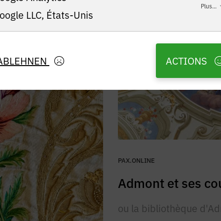
Plus...
oogle LLC, États-Unis
ABLEHNEN
ACTIONS
PAX.ONLINE
Admont et ses co
ou la bibliothèque d'Ad