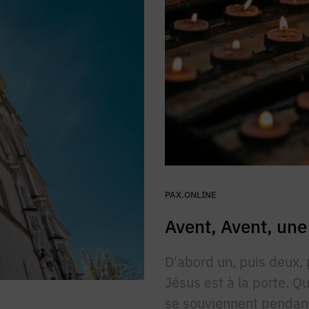
PAX.ONLINE
Avent, Avent, une
D'abord un, puis deux, p
Jésus est à la porte. Qu
se souviennent pendant