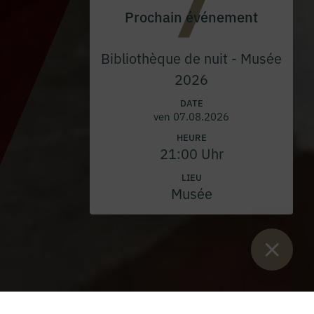
Prochain événement
Bibliothèque de nuit - Musée
2026
DATE
ven 07.08.2026
HEURE
21:00 Uhr
LIEU
Musée
Vous êtes ici :
Lancement
>
Blog
>
Excursion des résidents au