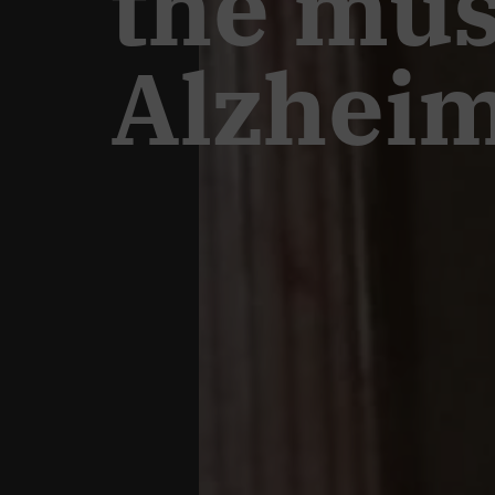
the mu
Alzheim