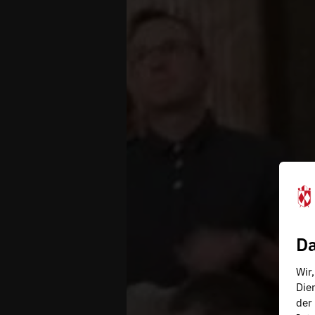
Da
Wir
Die
der