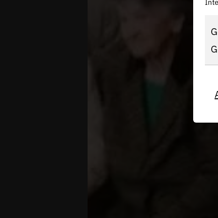
Inte
G
G