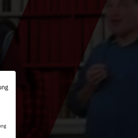
ung
n
ung