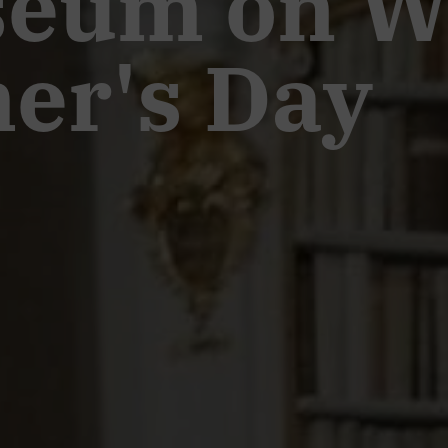
seum on W
er's Day