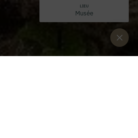
LIEU
Musée
Vous êtes ici :
Lancement
>
Blog
>
Stiftsgymnasium et ENVESTA :
unir leurs forces pour la population piscicole de Johnsbach
Stiftsgymnasium et ENVESTA
: unir leurs forces pour la