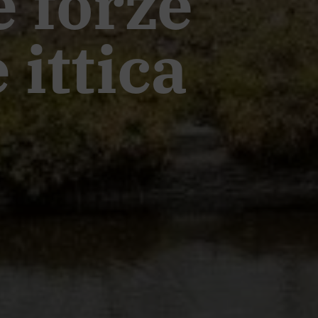
 forze
 ittica