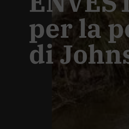
ENVESTA
per la p
di John