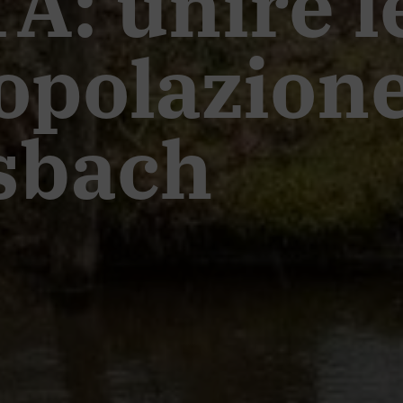
: unire le
opolazione
sbach