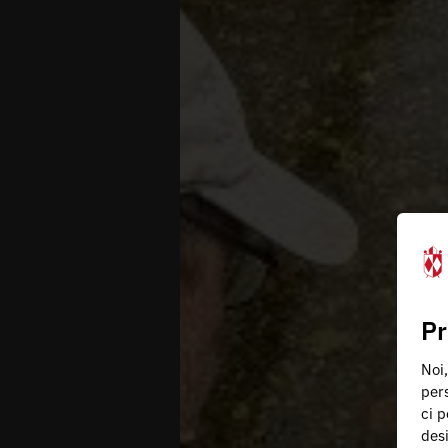
Pr
Noi,
pers
ci p
des