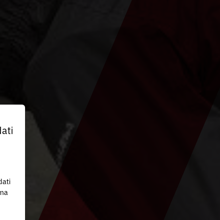
ati
dati
 ma