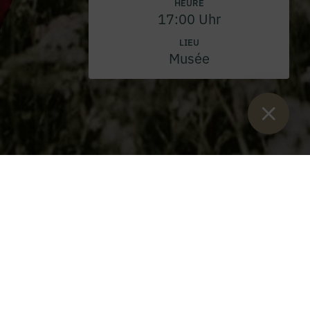
HEURE
17:00 Uhr
LIEU
Musée
Vous êtes ici :
Lancement
>
Paradis familial Kaiserau
>
Arrivée
Informations sur l'accès
KAISERAU SE TROUVE ENTRE ADMONT ET